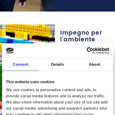
Impegno per
l'ambiente
I nostri prodotti sono
realizzati
esclusivamente in
polietilene ad alta
Consent
Details
About
densità, un materiale
100% riciclabile. Nei
nostri impianti interni
recuperiamo
This website uses cookies
integralmente sia gli
We use cookies to personalise content and ads, to
scarti di produzione sia i
contenitori usurati o
provide social media features and to analyse our traffic.
danneggiati ritirati dai
We also share information about your use of our site with
clienti, dando nuova vita
our social media, advertising and analytics partners who
a ogni risorsa. Grazie a
may combine it with other information that you’ve