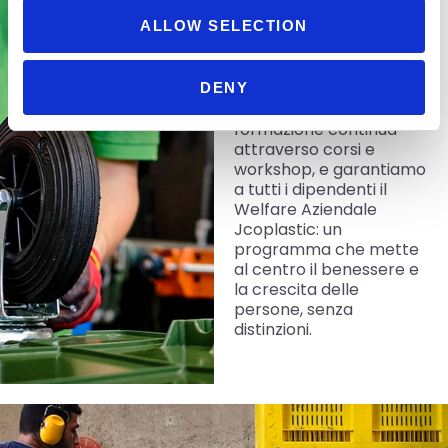
apprendistato dedicati
ALLOW SELECTION
a giovani donne e uomini
interessati a
intraprendere una
carriera nel settore
DENY
manifatturiero. Offriamo
formazione continua
attraverso corsi e
workshop, e garantiamo
a tutti i dipendenti il
Welfare Aziendale
Jcoplastic: un
programma che mette
al centro il benessere e
la crescita delle
persone, senza
distinzioni.