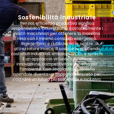
Sostenibilità industriale
Per noi, efficienza produttiva significa
responsabilità. Ottimizziamo costantemente i
nostri macchinari per ottenere la massima
resa con il minimo consumo energetico.
Rigeneriamo e riutilizziamo le nostre
attrezzature invece di sostituirle, riducendo
così rifiuti industriali, emissioni di CO₂ e sprechi.
È un approccio virtuoso che unisce
innovazione, competitività e rispetto per
l’ambiente. Con Jcoplastic, la filosofia
aziendale diventa un impegno concreto per
costruire un futuro più sostenibile e inclusivo.