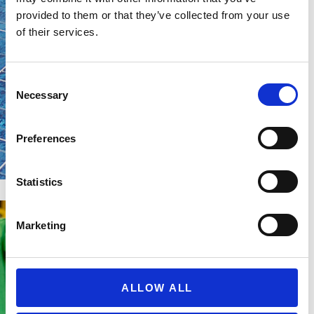
importanti investimenti
provided to them or that they’ve collected from your use
in pannelli solari e
impianti di
of their services.
trigenerazione, oggi i
nostri stabilimenti sono
alimentati quasi
Consent
interamente da energia
Necessary
Selection
verde.
SCARICA LA
Preferences
POLITICA
AMBIENTALE
Statistics
Marketing
Impegno per il
sociale
Crediamo nelle persone
e nel loro futuro. Per
ALLOW ALL
questo promuoviamo
programmi di