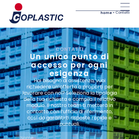
•
Contatti
home
CONTATTI
Un unico punto di
accesso per ogni
esigenza
Hai bisogno di assistenza, vuoi
richiedere un’offerta o proporti per
lavorare con noi? Seleziona la tipologia
della tua richiesta e compila il relativo
modulo. Il nostro team ti metterà in
contatto con l’ufficio di riferimento,
così da garantirti risposte rapide e
puntuali.