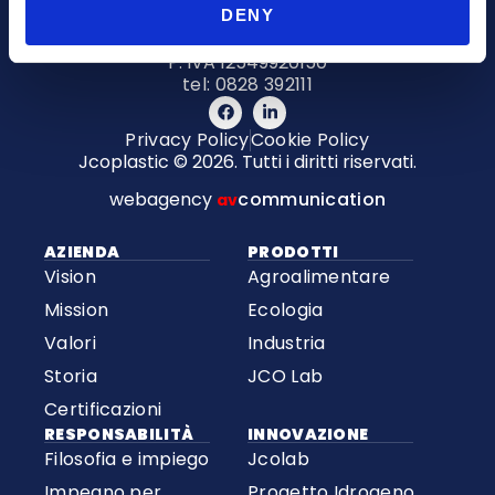
84091 Battipaglia (SA)
DENY
Italy
P. IVA 12549920150
tel: 0828 392111
Privacy Policy
Cookie Policy
Jcoplastic © 2026. Tutti i diritti riservati.
webagency
communication
av
AZIENDA
PRODOTTI
Vision
Agroalimentare
Mission
Ecologia
Valori
Industria
Storia
JCO Lab
Certificazioni
RESPONSABILITÀ
INNOVAZIONE
Filosofia e impiego
Jcolab
Impegno per
Progetto Idrogeno